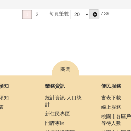
/
39
每頁筆數
1
2
關閉
須知
業務資訊
便民服務
須知
統計資訊-人口統
書表下載
計
表
線上服務
新住民專區
桃園市各區戶
門牌專區
等待人數