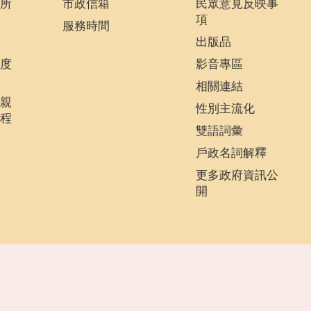
所
市政信箱
民眾意見反映事
項
服務時間
出版品
度
影音專區
相關連結
親
性別主流化
程
雙語詞彙
戶政名詞解釋
更多政府資訊公
開