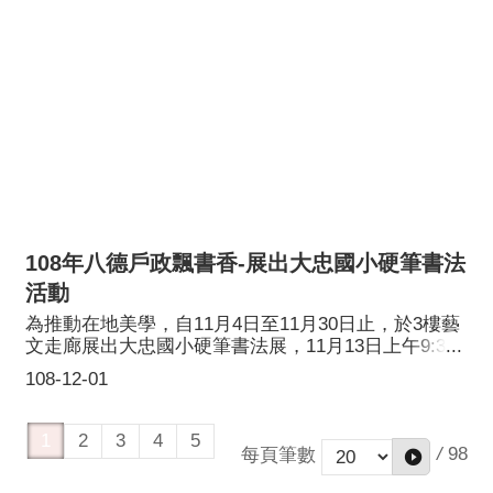
108年八德戶政飄書香-展出大忠國小硬筆書法
活動
為推動在地美學，自11月4日至11月30日止，於3樓藝
文走廊展出大忠國小硬筆書法展，11月13日上午9:30
邀請大忠國小師生分享硬筆書法及文創作品成果展，4
108-12-01
位作品得獎小學生現場沉穩自信的以硬筆書寫詩經，
工整的字體讓前來觀摩的八德國中美術班學生驚嘆不
已。
1
2
3
4
5
/
98
每頁筆數