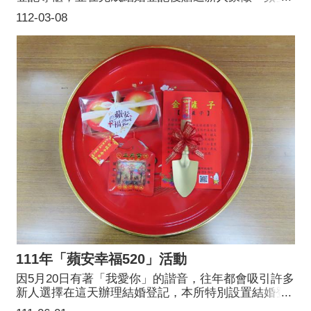
安幸福、早生貴子的蘋果蠟燭及金鏟子，民政局也特
112-03-08
別加碼贈送景福宮註生娘娘助孕皮革鑰匙圈祝福新
人。
111年「蘋安幸福520」活動
因5月20日有著「我愛你」的諧音，往年都會吸引許多
新人選擇在這天辦理結婚登記，本所特別設置結婚登
記專櫃，並贈送結婚新人象徵平安又喜氣的蘋果蠟燭