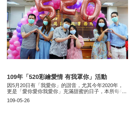
109年「520彩繪愛情 有我罩你」活動
因5月20日有「我愛你」的諧音，尤其今年2020年，
更是「愛你愛你我愛你」充滿甜蜜的日子，本所每年
都會精心策劃主題活動讓新人留下難忘的回憶，今年
109-05-26
因為還在防疫期間必須戴上口罩，因此特別發揮創
意，讓新人彼此彩繪口罩對另一半傳達愛意，同時也
敦親睦鄰跟附近飲料店合作發送振興兌換券促進商
機，另外贈送大受歡迎純手工打造象徵早生貴子的金
鏟子，祝福新人好孕到。