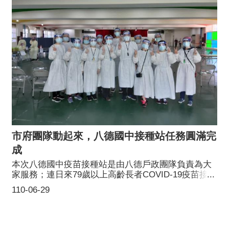
市府團隊動起來，八德國中接種站任務圓滿完
成
本次八德國中疫苗接種站是由八德戶政團隊負責為大
家服務；連日來79歲以上高齡長者COVID-19疫苗接種
圓滿達成任務，感謝八德區衛生所李育霖主任率領的
110-06-29
醫護團隊、聯絡官消防局龔永信副局長坐鎮並派出消
防志工、分局派出警政志工、由交通局協助愛心計程
車駐點服務及派出所的員警協助交通疏導，還有我們
的好夥伴八德國中及里長總動員通力合作，才能順利