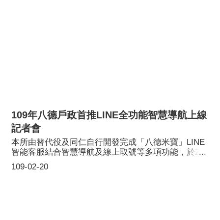
109年八德戶政首推LINE全功能智慧導航上線
記者會
本所由替代役及同仁自行開發完成「八德米寶」LINE
智能客服結合智慧導航及線上取號等多項功能，於2月
12日上午在戶所大廳舉行上線啟動儀式，吉祥物米寶
109-02-20
驚喜現身與民眾互動加好友送小禮，現場反應熱烈，
歡迎民眾加入米寶智能客服家族。