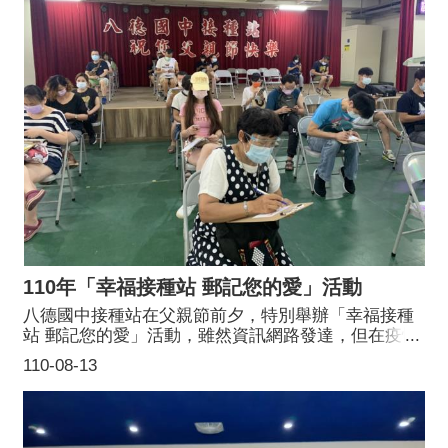
110年「幸福接種站 郵記您的愛」活動
八德國中接種站在父親節前夕，特別舉辦「幸福接種
站 郵記您的愛」活動，雖然資訊網路發達，但在疫情
期間親筆寫下對家人的愛與思念，意義非凡，因此現
110-08-13
場準備了2,000張明信片免費提供給8/5及8/6兩天前來
施打疫苗的朋友，利用施打完畢後休息的15分鐘將書
寫完成的明信片，投遞在別緻的紅色郵筒，再由專人
開箱整理後送到郵局，儘快送達收件人手上。