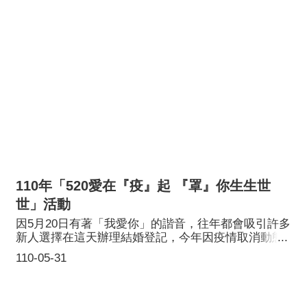
達陣，再次感謝。
110年「520愛在『疫』起 『罩』你生生世
世」活動
因5月20日有著「我愛你」的諧音，往年都會吸引許多
新人選擇在這天辦理結婚登記，今年因疫情取消動態
活動，改送新人印有各種文字的有趣口罩及象徵「早
110-05-31
生貴子」的金鏟子，給新人浪漫的祝福。