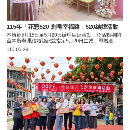
115年「花戀520 創皂幸福路」520結婚活動
本所於5月15日至5月20日辦理結婚活動，於活動期間
至本所辦理結婚登記並指定5月20日生效，即贈送「花
束磁鐵香皂禮盒」與「金鏟子」，祝福新人香(相)伴
115-05-28
一生，早生貴子！