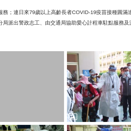
務；連日來79歲以上高齡長者COVID-19疫苗接種圓
分局派出警政志工、由交通局協助愛心計程車駐點服務及