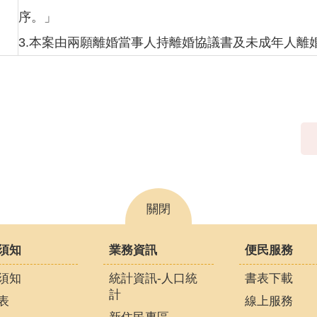
序。」
3.本案由兩願離婚當事人持離婚協議書及未成年人離
關閉
須知
業務資訊
便民服務
須知
統計資訊-人口統
書表下載
計
表
線上服務