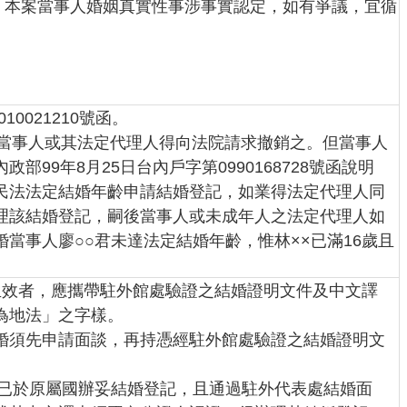
41號函：本案當事人婚姻真實性事涉事實認定，如有爭議，宜循
10021210號函。
者，當事人或其法定代理人得向法院請求撤銷之。但當事人
99年8月25日台內戶字第0990168728號函說明
民法法定結婚年齡申請結婚登記，如業得法定代理人同
理該結婚登記，嗣後當事人或未成年人之法定代理人如
當事人廖○○君未達法定結婚年齡，惟林××已滿16歲且
生效者，應攜帶駐外館處驗證之結婚證明文件及中文譯
為地法」之字樣。
婚須先申請面談，再持憑經駐外館處驗證之結婚證明文
人已於原屬國辦妥結婚登記，且通過駐外代表處結婚面