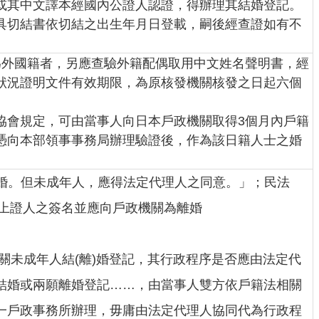
或其中文譯本經國內公證人認證，得辦理其結婚登記。
具切結書依切結之出生年月日登載，嗣後經查證如有不
為外國籍者，另應查驗外籍配偶取用中文姓名聲明書，經
狀況證明文件有效期限，為原核發機關核發之日起六個
協會規定，可由當事人向日本戶政機關取得3個月內戶籍
憑向本部領事事務局辦理驗證後，作為該日籍人士之婚
行離婚。但未成年人，應得法定代理人之同意。」；民法
以上證人之簽名並應向戶政機關為離婚
0號函有關未成年人結(離)婚登記，其行政程序是否應由法定代
結婚或兩願離婚登記……，由當事人雙方依戶籍法相關
一戶政事務所辦理，毋庸由法定代理人協同代為行政程