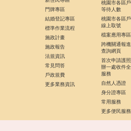
新住民專區
桃園市各區戶
門牌專區
等待人數
結婚登記專區
桃園市各區戶
線上取號
標準作業流程
檔案應用專區
施政計畫
跨機關通報進
施政報告
查詢網頁
法規資訊
首次申請護照
常見問答
辦一處收件全
服務
戶政規費
自然人憑證
更多業務資訊
身分證專區
常用服務
更多便民服務