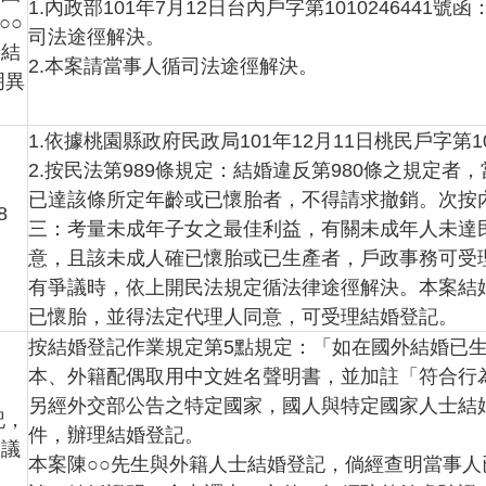
1.內政部101年7月12日台內戶字第10102464
○○
司法途徑解決。
辦結
2.本案請當事人循司法途徑解決。
明異
1.依據桃園縣政府民政局101年12月11日桃民戶字第10
2.按民法第989條規定：結婚違反第980條之規定
已達該條所定年齡或已懷胎者，不得請求撤銷。次按內政部
8
三：考量未成年子女之最佳利益，有關未成年人未達
。
意，且該未成人確已懷胎或已生產者，戶政事務可受
有爭議時，依上開民法規定循法律途徑解決。本案結婚
已懷胎，並得法定代理人同意，可受理結婚登記。
按結婚登記作業規定第5點規定：「如在國外結婚已
本、外籍配偶取用中文姓名聲明書，並加註「符合行
另經外交部公告之特定國家，國人與特定國家人士結
記，
件，辦理結婚登記。
疑議
本案陳○○先生與外籍人士結婚登記，倘經查明當事