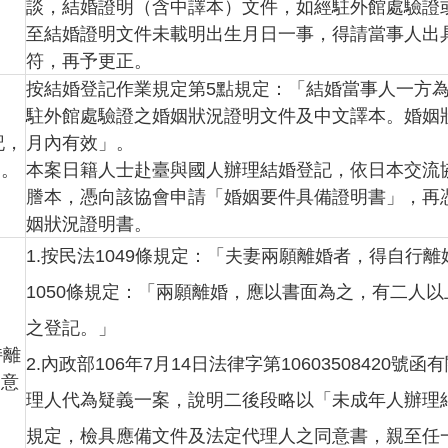
談，結婚證明（含中譯本）文件，如經駐外館處驗證
至結婚證明文件未載明出生月日一事，得請當事人出
符，再予更正。
按結婚登記作業規定第5點規定：「結婚當事人一方
駐外館處驗證之婚姻狀況證明文件及中文譯本。婚姻
記，
月內有效」。
案。
本案日籍人士赴臺與國人辦理結婚登記，依日本交流
謄本，憑向該協會申請「婚姻要件具備證明書」，再
姻狀況證明書。
1.按民法1049條規定：「夫妻兩願離婚者，得自
1050條規定：「兩願離婚，應以書面為之，有二人
之登記。」
持離
2.內政部106年7月14日法律字第1060350842
同意
理人代為疑義一案，說明二後段略以「未成年人辦理
規定，檢具應備文件及法定代理人之同意書，親至任