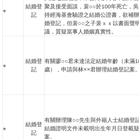
結婚登
聚及接受面談，裴○○於100年死亡，吳
※
記
持經海基會驗證之結婚公證書，欲補
婚登記，但裴○○之子裴ｘｘ以書面聲
議，質疑當事人婚姻真實性。
結婚登
有關廖○○君未達法定結婚年齡（未滿1
※
記
歲），申請與林××君辦理結婚登記案
有關辦理陳○○先生與外籍人士結婚登
結婚登
※
結婚證明文件未載明出生年月日登載
記
案。