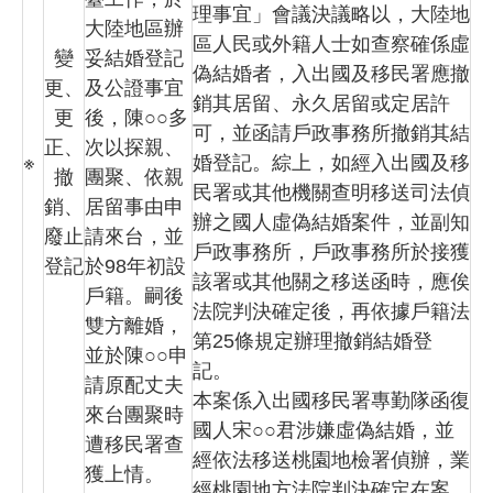
理事宜」會議決議略以，大陸地
大陸地區辦
區人民或外籍人士如查察確係虛
變
妥結婚登記
偽結婚者，入出國及移民署應撤
更、
及公證事宜
銷其居留、永久居留或定居許
更
後，陳○○多
可，並函請戶政事務所撤銷其結
正、
次以探親、
※
婚登記。綜上，如經入出國及移
撤
團聚、依親
民署或其他機關查明移送司法偵
銷、
居留事由申
辦之國人虛偽結婚案件，並副知
廢止
請來台，並
戶政事務所，戶政事務所於接獲
登記
於98年初設
該署或其他關之移送函時，應俟
戶籍。嗣後
法院判決確定後，再依據戶籍法
雙方離婚，
第25條規定辦理撤銷結婚登
並於陳○○申
記。
請原配丈夫
本案係入出國移民署專勤隊函復
來台團聚時
國人宋○○君涉嫌虛偽結婚，並
遭移民署查
經依法移送桃園地檢署偵辦，業
獲上情。
經桃園地方法院判決確定在案，