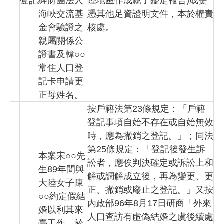
登記
經財團法人
陸地區作成親子鑑定報告)或提
海峽交流基
憑其他足資證明文件，本於權責
金會驗證之
核處。
親屬關係公
證書及韓○○
常住人口登
記卡申請更
正母姓名。
按戶籍法第23條規定：「戶籍
登記事項自始不存在或自始無效
時，應為撤銷之登記。」；同法
第25條規定：「登記後發生訴
本案宋○○先
訟者，應俟判決確定或訴訟上和
生89年間與
解或調解成立後，再為變更、更
大陸女子陳
正、撤銷或廢止之登記。」又按
○○約定假結
內政部96年8月17日研商「外來
婚以利其來
人口查訪有虛偽結婚之虞後續處
臺工作，於