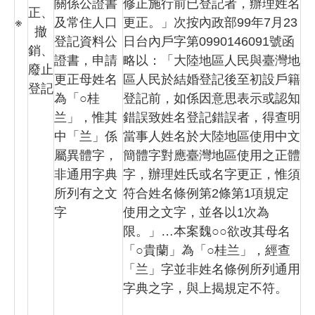
關係公證書
修正施行前已登記者，辦理姓名
正、
※
及常住人口
更正。」次按內政部99年7月23
撤
登記資料公
日台內戶字第0990146091號函
銷、
證書，申請
略以：「大陸地區人民與臺灣地
廢止
更正母姓名
區人民於結婚登記後至初設戶籍
登記
為「○桂
登記前，如係因意思表示或認知
兰」，惟其
錯誤致姓名登記錯誤者，得查明
中「兰」係
當事人姓名於大陸地區使用中文
屬異體字，
簡體字對應臺灣地區使用之正體
非通用字典
字，辦理姓氏或名字更正，惟須
所列有之文
符合姓名條例第2條第1項規定
字
使用之文字，並各以1次為
限。」…本案魏○○欲改其母名
「○貴蘭」為「○桂兰」，經查
「兰」字並非姓名條例所列通用
字典之字，與上揭規定不符。