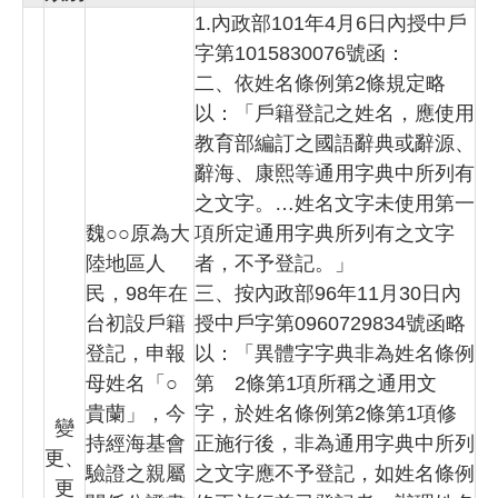
1.內政部101年4月6日內授中戶
字第1015830076號函：
二、依姓名條例第2條規定略
以：「戶籍登記之姓名，應使用
教育部編訂之國語辭典或辭源、
辭海、康熙等通用字典中所列有
之文字。…姓名文字未使用第一
魏○○原為大
項所定通用字典所列有之文字
陸地區人
者，不予登記。」
民，98年在
三、按內政部96年11月30日內
台初設戶籍
授中戶字第0960729834號函略
登記，申報
以：「異體字字典非為姓名條例
母姓名「○
第 2條第1項所稱之通用文
貴蘭」，今
字，於姓名條例第2條第1項修
變
持經海基會
正施行後，非為通用字典中所列
更、
驗證之親屬
之文字應不予登記，如姓名條例
更