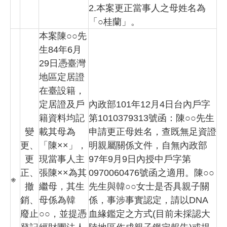
2.本案更正當事人之母姓名為
「○桂蘭」。
本案陳○○先
生84年6月
29日憑臺灣
地區定居證
在臺設籍，
定居證及戶
內政部101年12月4日台內戶字
籍資料均記
第1010379313號函：陳○○先生
變
載其母為
申請更正母姓名，查既無足資證
更、
「陳××」，
明親屬關係文件，自無內政部
更
現當事人主
97年9月9日內授中戶字第
正、
張陳××為其
0970060476號函之適用。陳○○
※
撤
繼母，其生
先生與韓○○女士是否具親子關
銷、
母係為韓
係，事涉事實認定，請以DNA
廢止
○○，並提憑
血緣鑑定之方式(目前未採認大