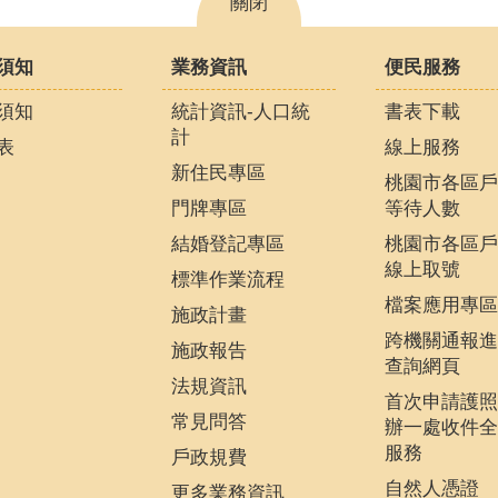
關閉
須知
業務資訊
便民服務
須知
統計資訊-人口統
書表下載
計
表
線上服務
新住民專區
桃園市各區戶
門牌專區
等待人數
結婚登記專區
桃園市各區戶
線上取號
標準作業流程
檔案應用專區
施政計畫
跨機關通報進
施政報告
查詢網頁
法規資訊
首次申請護照
常見問答
辦一處收件全
服務
戶政規費
自然人憑證
更多業務資訊