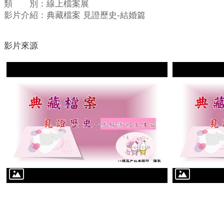
類 別：線上檔案展
影片介紹：典藏檔案 見證歷史-結婚篇
影片來源