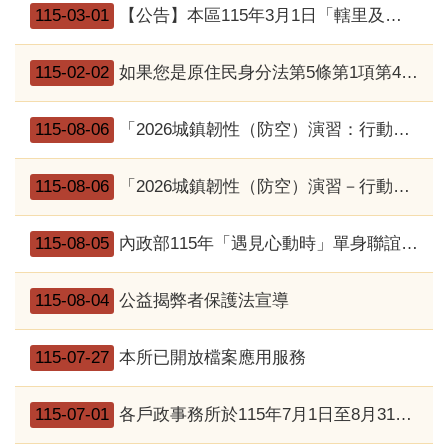
115-03-01
【公告】本區115年3月1日「轄里及轄鄰」行政區域調整生效
115-02-02
如果您是原住民身分法第5條第1項第4款規定適用對象，惟姓名尚未取用傳統名字或從具有原住民身分之父或母之姓者，請詳閱本訊息。
115-08-06
「2026城鎮韌性（防空）演習：行動網路降速演練」期間，行動自然人憑證部分服務將受影響，敬請提早因應
115-08-06
「2026城鎮韌性（防空）演習－行動網路降速演練」相關資訊
115-08-05
內政部115年「遇見心動時」單身聯誼活動第3、10-14梯次訂於115年8月7日至16日受理報名
115-08-04
公益揭弊者保護法宣導
115-07-27
本所已開放檔案應用服務
115-07-01
各戶政事務所於115年7月1日至8月31日辦理「未換發新式國民身分證者」清查